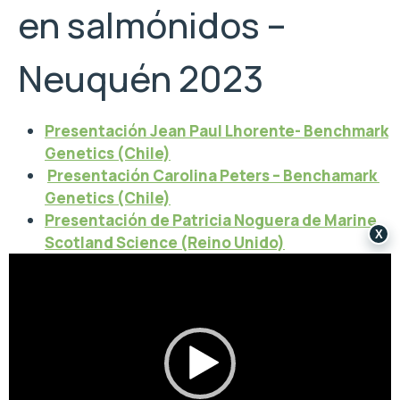
en salmónidos –
Neuquén 2023
Presentación Jean Paul Lhorente- Benchmark
Genetics (Chile)
Presentación Carolina Peters – Benchamark
Genetics (Chile)
Presentación de Patricia Noguera de Marine
X
Scotland Science (Reino Unido)
Reproductor
de
vídeo