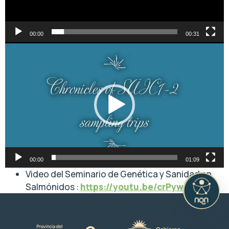
00:00
00:31
Reproductor
de
vídeo
00:00
01:09
Video del Seminario de Genética y Sanidad en
Salmónidos :
https://youtu.be/crPyw4IyHtY