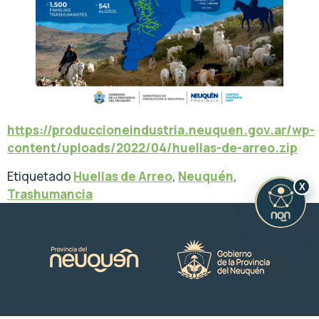
https://produccioneindustria.neuquen.gov.ar/wp-
content/uploads/2022/04/huellas-de-arreo.zip
Etiquetado
Huellas de Arreo
,
Neuquén
,
X
Trashumancia