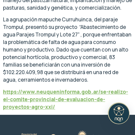
manejo del pastizal natural, implantación y manejo de
pasturas, sanidad y genética, y comercialización.
La agrupación mapuche Curruhuinca, del paraje
Trompul, presentó su proyecto
“Abastecimiento de
agua Parajes Trompul y Lote 27” , porque enfrentaban
la problemática de falta de agua para consumo
humano y productivo. Dado que cuentan con un alto
potencial hortícola, productivo y comercial, 83
familias se beneficiarán con una inversión de
$102.220.409,98 que se distribuirá en una red de
agua, cerramientos e invernaderos.
https://www.neuqueninforma.gob.ar/se-realizo-
el-comite-provincial-de-evaluacion-de-
proyectos-agro-xxi/