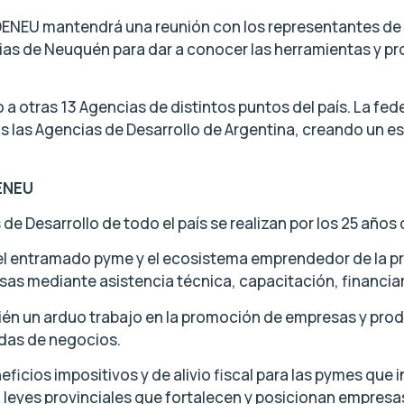
DENEU mantendrá una reunión con los representantes de l
as de Neuquén para dar a conocer las herramientas y p
 otras 13 Agencias de distintos puntos del país. La fede
das las Agencias de Desarrollo de Argentina, creando un e
DENEU
de Desarrollo de todo el país se realizan por los 25 año
el entramado pyme y el ecosistema emprendedor de la pro
esas mediante asistencia técnica, capacitación, financia
ién un arduo trabajo en la promoción de empresas y produ
ndas de negocios.
cios impositivos y de alivio fiscal para las pymes que 
leyes provinciales que fortalecen y posicionan empresas