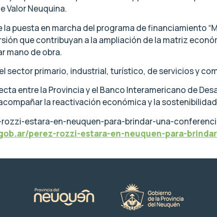
de Valor Neuquina.
fue la puesta en marcha del programa de financiamiento “M
ón que contribuyan a la ampliación de la matriz económi
ar mano de obra.
sector primario, industrial, turístico, de servicios y co
ta entre la Provincia y el Banco Interamericano de Desarr
o acompañar la reactivación económica y la sostenibilidad
-rozzi-estara-en-neuquen-para-brindar-una-conferenci
ob.ar/perez-rozzi-estara-en-neuquen-para-brindar