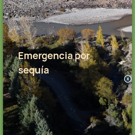
Emergencia por
sequía
X